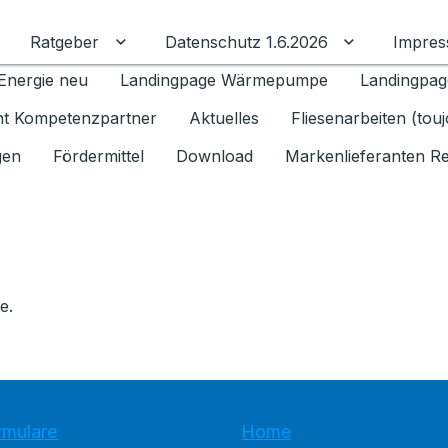
Ratgeber
Datenschutz 1.6.2026
Impre
Untermenü für Ratgeber umschalten
Untermenü f
Energie neu
Landingpage Wärmepumpe
Landingpag
ant Kompetenzpartner
Aktuelles
Fliesenarbeiten (tou
gen
Fördermittel
Download
Markenlieferanten R
e.
rmulare
Home