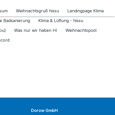
ssum
Weihnachtsgruß hissu
Landingpage Klima
ür Datenschutz 1.6.2026 umschalten
e Badsanierung
Klima & Lüftung - hissu
jou)
Was nur wir haben HI
Weihnachtspost
ecord
Dorow GmbH