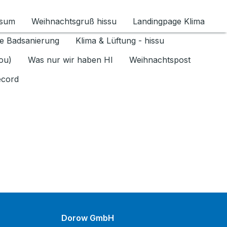
ssum
Weihnachtsgruß hissu
Landingpage Klima
ür Datenschutz 1.6.2026 umschalten
e Badsanierung
Klima & Lüftung - hissu
jou)
Was nur wir haben HI
Weihnachtspost
ecord
Dorow GmbH