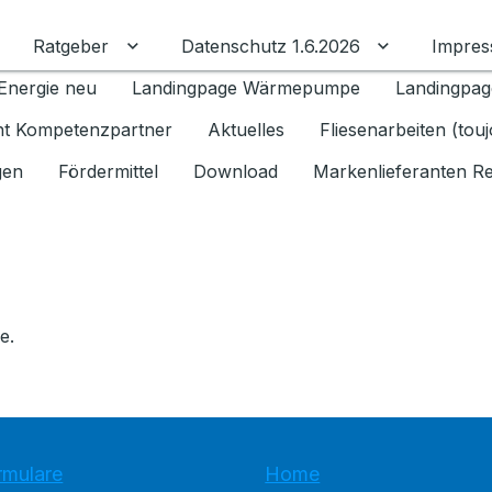
Ratgeber
Datenschutz 1.6.2026
Impre
Untermenü für Ratgeber umschalten
Untermenü f
Energie neu
Landingpage Wärmepumpe
Landingpag
ant Kompetenzpartner
Aktuelles
Fliesenarbeiten (tou
gen
Fördermittel
Download
Markenlieferanten R
e.
rmulare
Home