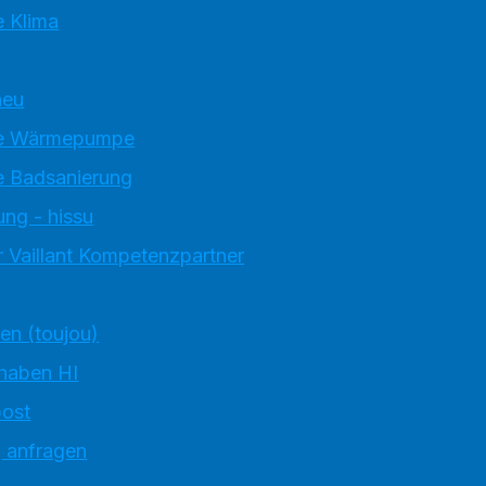
 Klima
neu
e Wärmepumpe
 Badsanierung
ung - hissu
 Vaillant Kompetenzpartner
ten (toujou)
 haben HI
ost
g anfragen