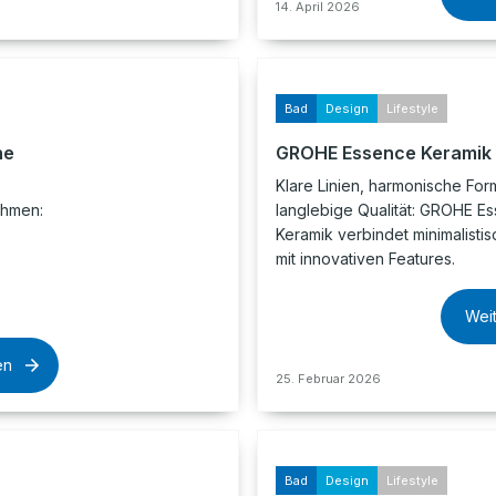
14. April 2026
Bad
Design
Lifestyle
he
GROHE Essence Keramik
Klare Linien, harmonische Fo
ahmen:
langlebige Qualität: GROHE E
Keramik verbindet minimalisti
mit innovativen Features.
Wei
en
25. Februar 2026
Bad
Design
Lifestyle