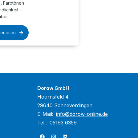
n, Farbtönen
dlichkeit –
haber
terlesen
Dorow GmbH
Hoornsfeld 4
29640 Schneverdingen
E-Mail:
info@dorow-online.de
Tel.:
05193 6359