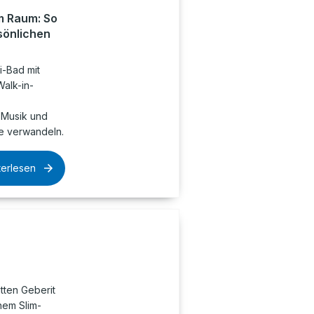
m Raum: So
rsönlichen
i-Bad mit
alk-in-
 Musik und
e verwandeln.
terlesen
tten Geberit
hem Slim-