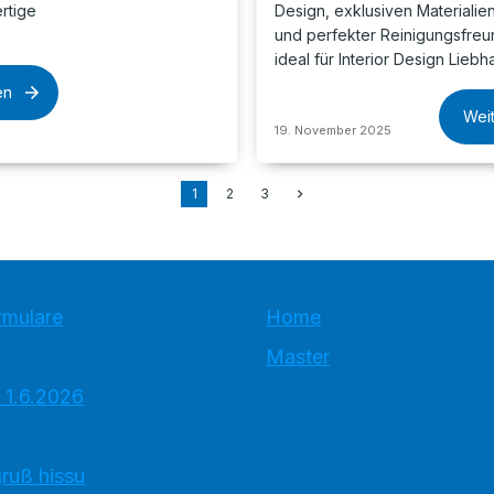
rtige
Design, exklusiven Materialie
und perfekter Reinigungsfreun
ideal für Interior Design Lieb
en
Wei
19. November 2025
1
2
3
rmulare
Home
Master
 1.6.2026
ruß hissu