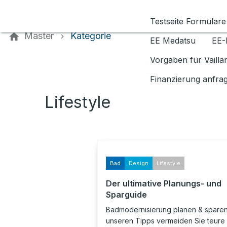
Kontaktieren Sie uns
Testseite Formulare
Master
Kategorie
EE Medatsu
EE-
Vorgaben für Vaill
Finanzierung anfra
Lifestyle
Bad
Design
Lifestyle
Der ultimative Planungs- und
Sparguide
Badmodernisierung planen & sparen:
unseren Tipps vermeiden Sie teure 