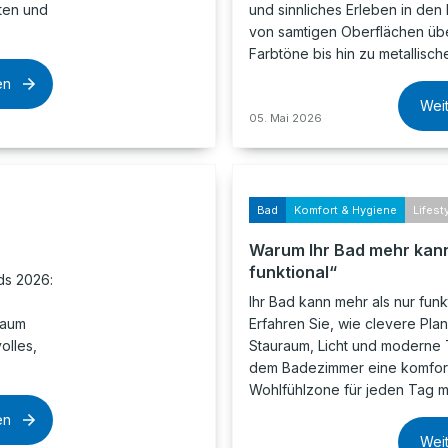
lten und
und sinnliches Erleben in den 
von samtigen Oberflächen übe
Farbtöne bis hin zu metallisc
en
Wei
05. Mai 2026
Bad
Komfort & Hygiene
Lifest
Warum Ihr Bad mehr kann
funktional“
ds 2026:
Ihr Bad kann mehr als nur funkt
raum
Erfahren Sie, wie clevere Pla
olles,
Stauraum, Licht und moderne 
dem Badezimmer eine komfor
Wohlfühlzone für jeden Tag 
en
Wei