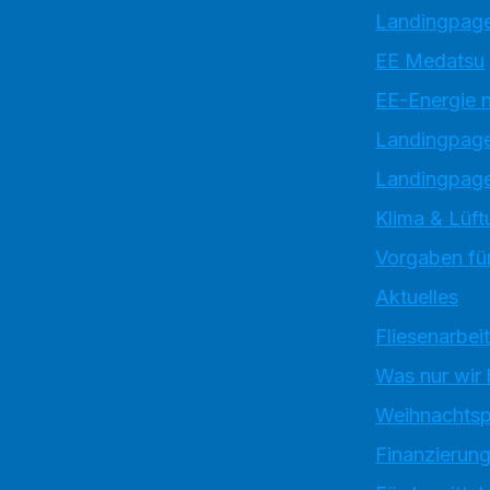
Landingpage
EE Medatsu
EE-Energie 
Landingpag
Landingpage
Klima & Lüft
Vorgaben für
Aktuelles
Fliesenarbei
Was nur wir
Weihnachtsp
Finanzierun