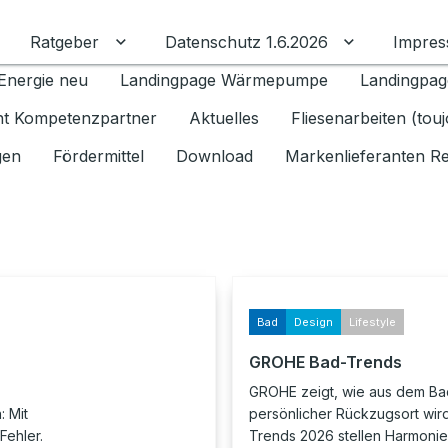
Ratgeber
Datenschutz 1.6.2026
Impre
Untermenü für Ratgeber umschalten
Untermenü f
Energie neu
Landingpage Wärmepumpe
Landingpag
ant Kompetenzpartner
Aktuelles
Fliesenarbeiten (tou
gen
Fördermittel
Download
Markenlieferanten R
Bad
Design
Lifestyle
GROHE Bad-Trends
GROHE zeigt, wie aus dem Ba
 Mit
persönlicher Rückzugsort wird
Fehler.
Trends 2026 stellen Harmonie, 