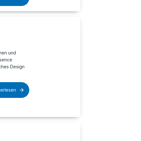
rmen und
ssence
sches Design
terlesen