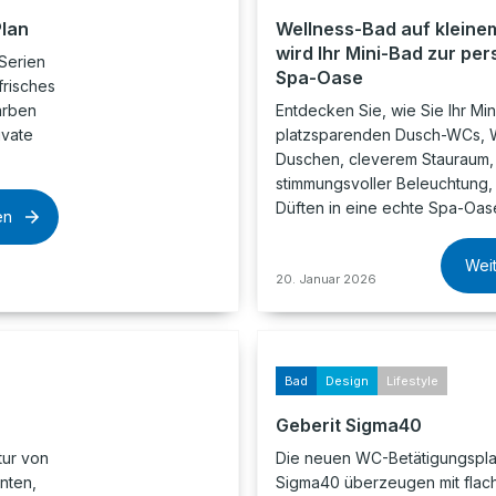
Plan
Wellness-Bad auf kleine
wird Ihr Mini-Bad zur pe
Serien
Spa-Oase
risches
arben
Entdecken Sie, wie Sie Ihr Min
ivate
platzsparenden Dusch-WCs, W
Duschen, cleverem Stauraum,
stimmungsvoller Beleuchtung,
Düften in eine echte Spa-Oas
en
Wei
20. Januar 2026
Bad
Design
Lifestyle
Geberit Sigma40
tur von
Die neuen WC-Betätigungspla
onten,
Sigma40 überzeugen mit flac