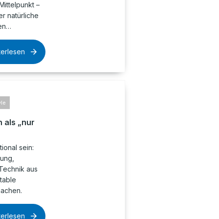
Mittelpunkt –
r natürliche
hen…
terlesen
yle
 als „nur
ional sein:
nung,
Technik aus
table
machen.
terlesen