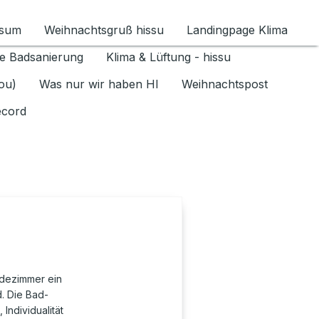
ssum
Weihnachtsgruß hissu
Landingpage Klima
ür Datenschutz 1.6.2026 umschalten
e Badsanierung
Klima & Lüftung - hissu
jou)
Was nur wir haben HI
Weihnachtspost
ecord
dezimmer ein
. Die Bad-
Individualität