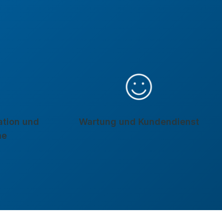
lation und
Wartung und Kundendienst
me