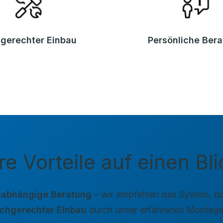
gerechter Einbau
Persönliche Ber
re Vorteile auf einen Bli
abhängige Beratung
– wir empfehlen das System, da
chgerechter Einbau
durch unser erfahrenes Montag