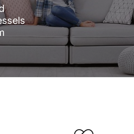
d
essels
um