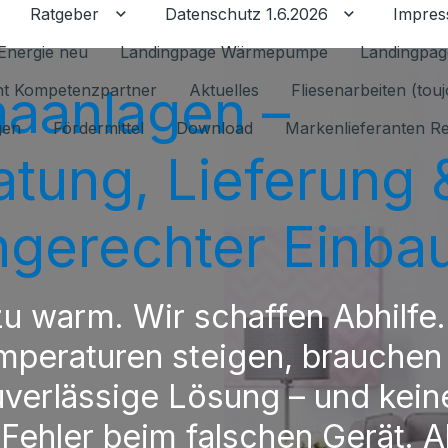
Ratgeber
Datenschutz 1.6.2026
Impre
Untermenü für Ratgeber umschalten
Untermenü f
Energie neu
Landingpage Wärmepumpe
Landingpag
maanlagen –
ant Kompetenzpartner
Aktuelles
Fliesenarbeiten (tou
gen
Fördermittel
Download
Markenlieferanten R
atung, Lieferung 
hgerechter Einba
 zu warm. Wir schaffen Abhilfe
mperaturen steigen, brauchen
uverlässige Lösung – und kein
 Fehler beim falschen Gerät. A