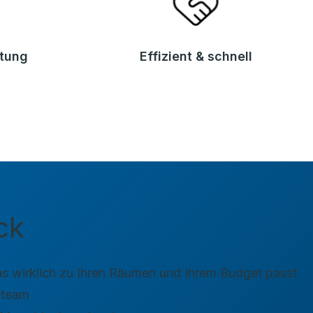
atung
Effizient & schnell
ck
s wirklich zu Ihren Räumen und Ihrem Budget passt
eteam