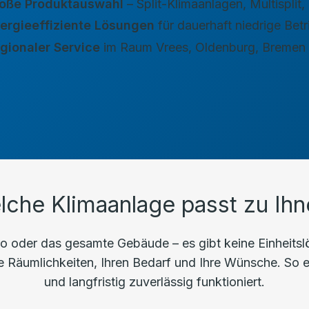
oße Produktauswahl
– Split-Klimaanlagen, Multispli
ergieeffiziente Lösungen
für dauerhaft niedrige Bet
gionaler Service
im Raum Vrees, Oldenburg, Bremen
lche Klimaanlage passt zu Ihn
 oder das gesamte Gebäude – es gibt keine Einheitslös
Räumlichkeiten, Ihren Bedarf und Ihre Wünsche. So erhal
und langfristig zuverlässig funktioniert.