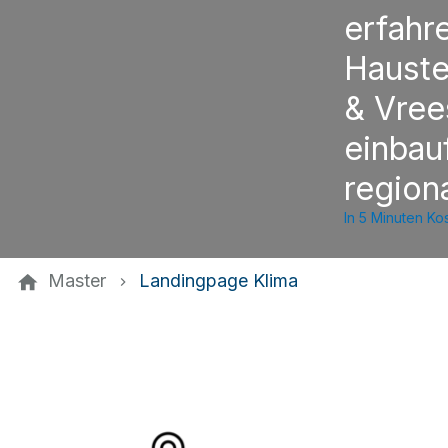
erfahr
Hauste
& Vree
einbau
region
In 5 Minuten K
Master
Landingpage Klima