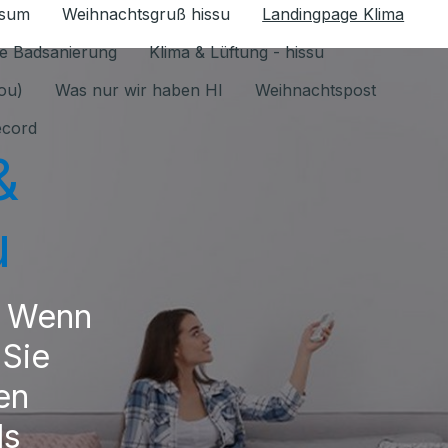
ssum
Weihnachtsgruß hissu
Landingpage Klima
ür Datenschutz 1.6.2026 umschalten
e Badsanierung
Klima & Lüftung - hissu
jou)
Was nur wir haben HI
Weihnachtspost
ecord
&
u
. Wenn
 Sie
en
ls