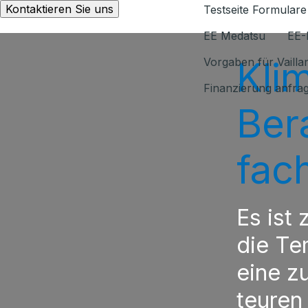
Kontaktieren Sie uns
Testseite Formulare
EE Medatsu
EE-
Kli
Vorgaben für Vaill
Finanzierung anfra
Ber
fac
Es ist
die Te
eine z
teuren