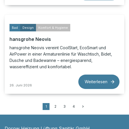
Bad
Design
Komfort & Hygiene
hansgrohe Neovis
hansgrohe Neovis vereint CoolStart, EcoSmart und
AirPower in einer Armaturenlinie für Waschtisch, Bidet,
Dusche und Badewanne – energiesparend,
wassereffizient und komfortabel.
Weiterlesen
26. Juni 2026
1
2
3
4
Dorow Heizung Lüftung Sanitär GmbH