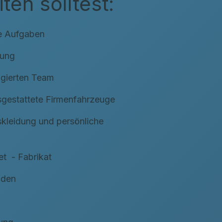
en solltest:
e Aufgaben
dung
agierten Team
sgestattete Firmenfahrzeuge
kleidung und persönliche
t - Fabrikat
nden