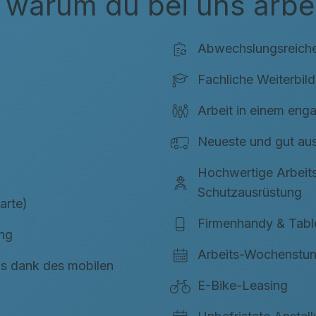
 warum du bei uns arbeit
Abwechslungsreich
Fachliche Weiterbil
Arbeit in einem eng
Neueste und gut au
Hochwertige Arbeits
Schutzausrüstung
arte)
Firmenhandy & Table
ung
Arbeits-Wochenstu
us dank des mobilen
E-Bike-Leasing