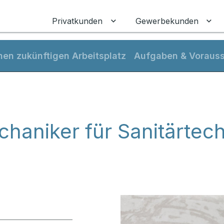
Privatkunden
Gewerbekunden
Untermenü für Privatkunden
Unt
nen zukünftigen Arbeitsplatz
Aufgaben & Voraus
haniker für Sanitärtech