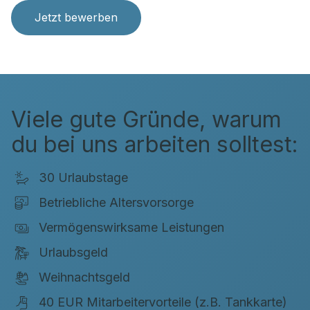
Jetzt bewerben
Viele gute Gründe, warum
du bei uns arbeiten solltest:
30 Urlaubstage
Betriebliche Altersvorsorge
Vermögenswirksame Leistungen
Urlaubsgeld
Weihnachtsgeld
40 EUR Mitarbeitervorteile (z.B. Tankkarte)