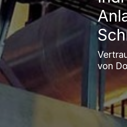
Anl
Sch
Vertra
von D