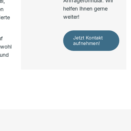
Anfrageformular. Wir
l,
helfen Ihnen gerne
en
weiter!
erte
Jetzt Kontakt
uf
aufnehmen!
owohl
 und