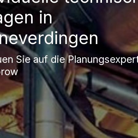
agen in
neverdingen
uen Sie auf die Planungsexper
orow