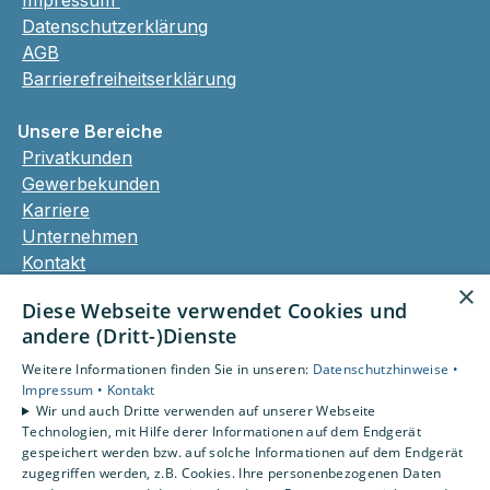
Impressum
Datenschutzerklärung
AGB
Barrierefreiheitserklärung
Unsere Bereiche
Privatkunden
Gewerbekunden
Karriere
Unternehmen
Kontakt
×
Diese Webseite verwendet Cookies und
andere (Dritt-)Dienste
Um externe HTML-Inhalte anzuzeigen, benötigen
wir Ihre Einwilligung.
Weitere Informationen finden Sie in unseren:
Datenschutzhinweise •
Weitere Informationen finden Sie in unserer
Impressum •
Kontakt
Wir und auch Dritte verwenden auf unserer Webseite
Datenschutzerklärung.
Technologien, mit Hilfe derer Informationen auf dem Endgerät
gespeichert werden bzw. auf solche Informationen auf dem Endgerät
Cookie-Einstellungen öffnen
zugegriffen werden, z.B. Cookies. Ihre personenbezogenen Daten