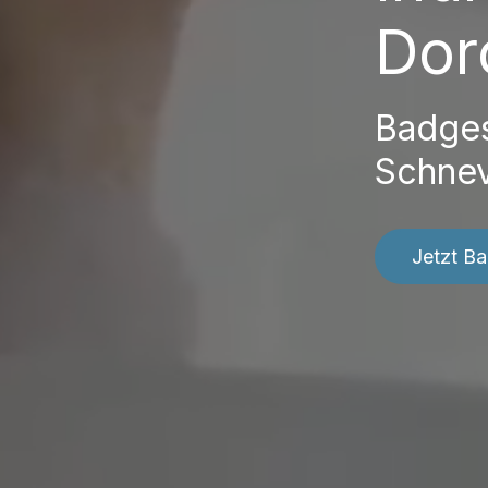
Dor
Badges
Schne
Jetzt B