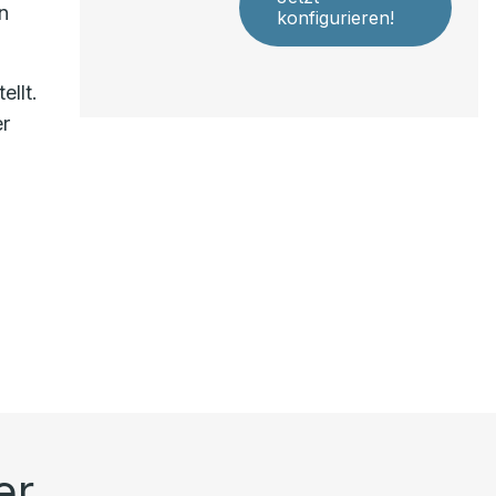
n
konfigurieren!
llt.
er
er