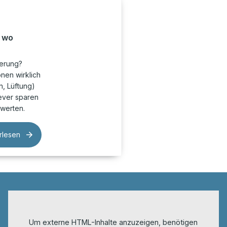
, wo
ierung?
onen wirklich
n, Lüftung)
lever sparen
twerten.
rlesen
Um externe HTML-Inhalte anzuzeigen, benötigen