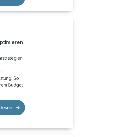
optimieren
rstrategien
r
istung. So
hrem Budget
rlesen