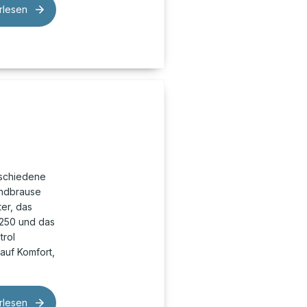
rlesen
schiedene
andbrause
ter, das
 250 und das
trol
auf Komfort,
rlesen