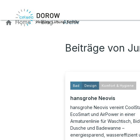
Kontaktieren Sie uns
Home
Blog
Archiv
Beiträge von Ju
Bad
Design
Komfort & Hygiene
hansgrohe Neovis
hansgrohe Neovis vereint CoolSta
EcoSmart und AirPower in einer
Armaturenlinie für Waschtisch, Bid
Dusche und Badewanne –
energiesparend, wassereffizient