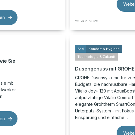
Weite
sen
23. Juni 2026
Bad
Komfort & Hygiene
Technologie & Zukunft
wie Sie
Duschgenuss mit GROHE
GROHE Duschsysteme für ver
sie mit
Budgets: die nachrüstbare H
ndwerker
Vitalio Joy+ 120 mit AquaBoos
on
aufputzfähige Vitalio Comfort
elegante Grohtherm SmartCon
Unterputz-System – mit Fokus 
Einsparung und einfache…
sen
Weite