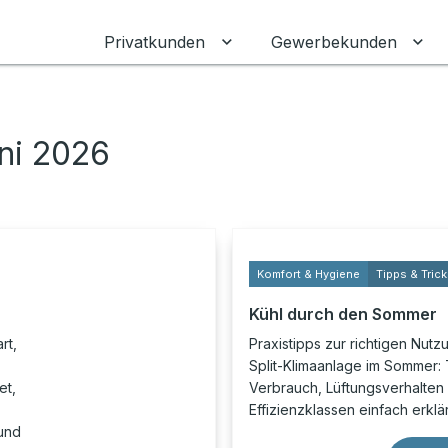
Privatkunden
Gewerbekunden
Untermenü für Privatkunden
Unt
ni 2026
Komfort & Hygiene
Tipps & Tric
Kühl durch den Sommer
rt,
Praxistipps zur richtigen Nutz
Split-Klimaanlage im Sommer:
et,
Verbrauch, Lüftungsverhalten
Effizienzklassen einfach erklär
 und