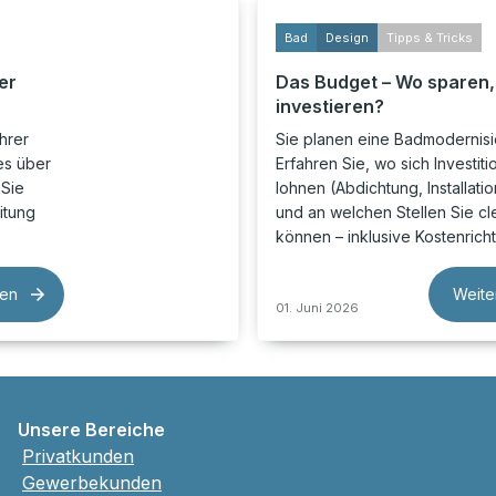
Bad
Design
Tipps & Tricks
er
Das Budget – Wo sparen
investieren?
hrer
Sie planen eine Badmodernis
es über
Erfahren Sie, wo sich Investiti
 Sie
lohnen (Abdichtung, Installatio
itung
und an welchen Stellen Sie c
können – inklusive Kostenrich
sen
Weite
01. Juni 2026
Unsere Bereiche
Privatkunden
Gewerbekunden