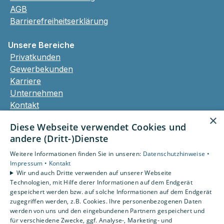
AGB
Barrierefreiheitserklärung
Unsere Bereiche
Privatkunden
Gewerbekunden
Karriere
Unternehmen
Kontakt
×
Diese Webseite verwendet Cookies und
andere (Dritt-)Dienste
Um externe HTML-Inhalte anzuzeigen, benötigen
wir Ihre Einwilligung.
Weitere Informationen finden Sie in unseren:
Datenschutzhinweise •
Weitere Informationen finden Sie in unserer
Impressum •
Kontakt
Wir und auch Dritte verwenden auf unserer Webseite
Datenschutzerklärung.
Technologien, mit Hilfe derer Informationen auf dem Endgerät
gespeichert werden bzw. auf solche Informationen auf dem Endgerät
Cookie-Einstellungen öffnen
zugegriffen werden, z.B. Cookies. Ihre personenbezogenen Daten
werden von uns und den eingebundenen Partnern gespeichert und
für verschiedene Zwecke, ggf. Analyse-, Marketing- und