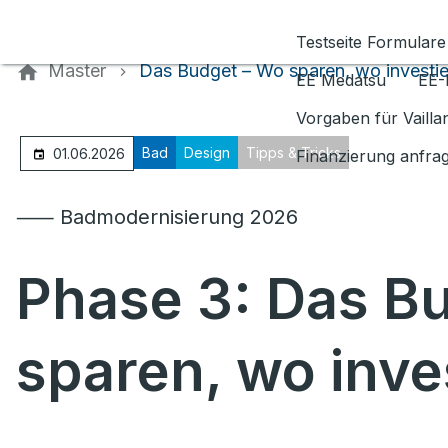
Kontaktieren Sie uns
Testseite Formulare
Master
Das Budget – Wo sparen, wo investi
EE Medatsu
EE-
Vorgaben für Vaill
Bad
Design
Tipps & Tricks
01.06.2026
Finanzierung anfra
⸺ Badmodernisierung 2026
Phase 3: Das B
sparen, wo inve