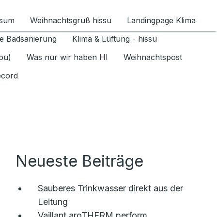
ssum
Weihnachtsgruß hissu
Landingpage Klima
ür Datenschutz 1.6.2026 umschalten
e Badsanierung
Klima & Lüftung - hissu
jou)
Was nur wir haben HI
Weihnachtspost
ecord
Neueste Beiträge
Sauberes Trinkwasser direkt aus der
Leitung
Vaillant aroTHERM perform