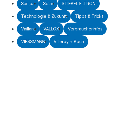
Sanipa
Solar
STIEBEL ELTRON
Technologie & Zukunft
Tipps & Tricks
Vaillant
VALLOX
Verbraucherinfos
VIESSMANN
Villeroy + Boch