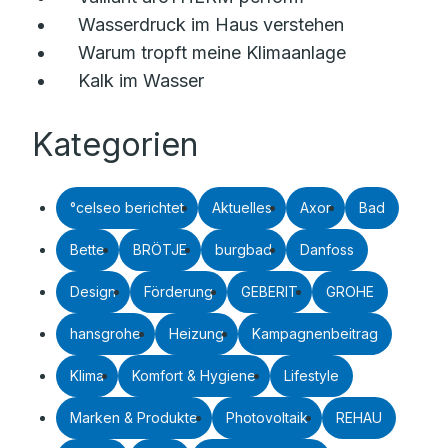
Wasserdruck im Haus verstehen
Warum tropft meine Klimaanlage
Kalk im Wasser
Kategorien
°celseo berichtet
Aktuelles
Axor
Bad
Bette
BRÖTJE
burgbad
Danfoss
Design
Förderung
GEBERIT
GROHE
hansgrohe
Heizung
Kampagnenbeitrag
Klima
Komfort & Hygiene
Lifestyle
Marken & Produkte
Photovoltaik
REHAU