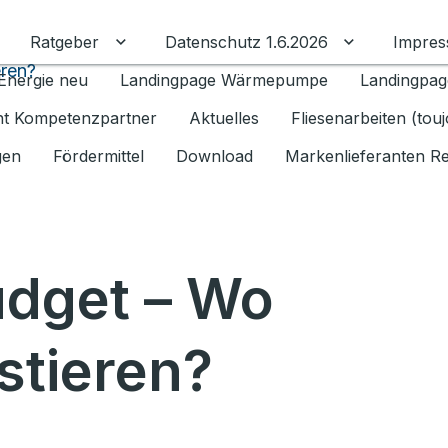
Ratgeber
Datenschutz 1.6.2026
Impre
Untermenü für Ratgeber umschalten
Untermenü f
eren?
Energie neu
Landingpage Wärmepumpe
Landingpag
ant Kompetenzpartner
Aktuelles
Fliesenarbeiten (tou
gen
Fördermittel
Download
Markenlieferanten R
udget – Wo
stieren?