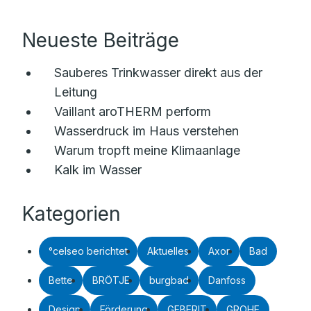
Neueste Beiträge
Sauberes Trinkwasser direkt aus der
Leitung
Vaillant aroTHERM perform
Wasserdruck im Haus verstehen
Warum tropft meine Klimaanlage
Kalk im Wasser
Kategorien
°celseo berichtet
Aktuelles
Axor
Bad
Bette
BRÖTJE
burgbad
Danfoss
Design
Förderung
GEBERIT
GROHE