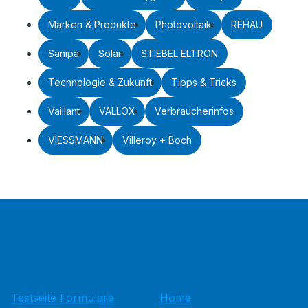
Marken & Produkte
Photovoltaik
REHAU
Sanipa
Solar
STIEBEL ELTRON
Technologie & Zukunft
Tipps & Tricks
Vaillant
VALLOX
Verbraucherinfos
VIESSMANN
Villeroy + Boch
Testseite Formulare
Home