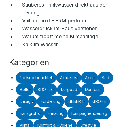
Sauberes Trinkwasser direkt aus der
Leitung
Vaillant aroTHERM perform
Wasserdruck im Haus verstehen
Warum tropft meine Klimaanlage
Kalk im Wasser
Kategorien
°celseo berichtet
Aktuelles
Axor
Bad
Bette
BRÖTJE
burgbad
Danfoss
Design
Förderung
GEBERIT
GROHE
hansgrohe
Heizung
Kampagnenbeitrag
Klima
Komfort & Hygiene
Lifestyle