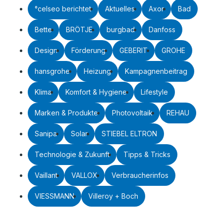
°celseo berichtet
Aktuelles
Axor
Bad
Bette
BRÖTJE
burgbad
Danfoss
Design
Förderung
GEBERIT
GROHE
hansgrohe
Heizung
Kampagnenbeitrag
Klima
Komfort & Hygiene
Lifestyle
Marken & Produkte
Photovoltaik
REHAU
Sanipa
Solar
STIEBEL ELTRON
Technologie & Zukunft
Tipps & Tricks
Vaillant
VALLOX
Verbraucherinfos
VIESSMANN
Villeroy + Boch