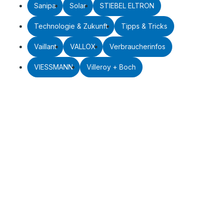
Sanipa
Solar
STIEBEL ELTRON
Technologie & Zukunft
Tipps & Tricks
Vaillant
VALLOX
Verbraucherinfos
VIESSMANN
Villeroy + Boch