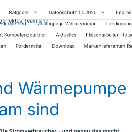
Ratgeber
Datenschutz 1.6.2026
Impre
Untermenü für Ratgeber umschalten
Untermenü f
erfektes Team sind
Energie neu
Landingpage Wärmepumpe
Landingpag
ant Kompetenzpartner
Aktuelles
Fliesenarbeiten (tou
gen
Fördermittel
Download
Markenlieferanten R
nd Wärmepumpe
eam sind
ößte Stromverbraucher – und genau das macht