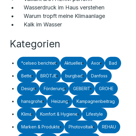
Wasserdruck im Haus verstehen
Warum tropft meine Klimaanlage
Kalk im Wasser
Kategorien
°celseo berichtet
Aktuelles
Axor
Bad
Bette
BRÖTJE
burgbad
Danfoss
Design
Förderung
GEBERIT
GROHE
hansgrohe
Heizung
Kampagnenbeitrag
Klima
Komfort & Hygiene
Lifestyle
Marken & Produkte
Photovoltaik
REHAU