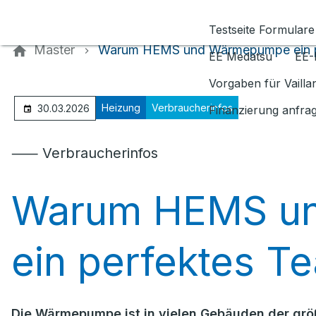
Kontaktieren Sie uns
Testseite Formulare
Master
Warum HEMS und Wärmepumpe ein p
EE Medatsu
EE-
Vorgaben für Vaill
Heizung
Verbraucherinfos
30.03.2026
Finanzierung anfra
⸺ Verbraucherinfos
Warum HEMS u
ein perfektes T
Die Wärmepumpe ist in vielen Gebäuden der gr