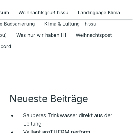
ssum
Weihnachtsgruß hissu
Landingpage Klima
ür Datenschutz 1.6.2026 umschalten
e Badsanierung
Klima & Lüftung - hissu
jou)
Was nur wir haben HI
Weihnachtspost
ecord
Neueste Beiträge
Sauberes Trinkwasser direkt aus der
Leitung
Vaillant aroTHERM perform