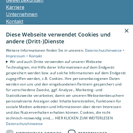
Gewerbekunden
Karriere
Unternehmen
Kontakt
×
Diese Webseite verwendet Cookies und
andere (Dritt-)Dienste
Um externe HTML-Inhalte anzuzeigen, benötigen
wir Ihre Einwilligung.
Weitere Informationen finden Sie in unseren:
Datenschutzhinweise •
Weitere Informationen finden Sie in unserer
Impressum •
Kontakt
Wir und auch Dritte verwenden auf unserer Webseite
Datenschutzerklärung.
Technologien, mit Hilfe derer Informationen auf dem Endgerät
gespeichert werden bzw. auf solche Informationen auf dem Endgerät
Cookie-Einstellungen öffnen
zugegriffen werden, z.B. Cookies. Ihre personenbezogenen Daten
werden von uns und den eingebundenen Partnern gespeichert und
für verschiedene Zwecke, ggf. Analyse-, Marketing- und
Statistikzwecke verarbeitet, damit wir unseren Webseitenbesuchern
personalisierte Anzeigen oder Inhalte bereitstellen, Funktionen für
soziale Medien anbieten und Informationen über deren Interessen
und das Nutzerverhalten erhalten können. Cookies, die nicht
technisch-notwendig sind,... HIER KLICKEN ZUM WEITERLESEN
Datenschutzhinweise