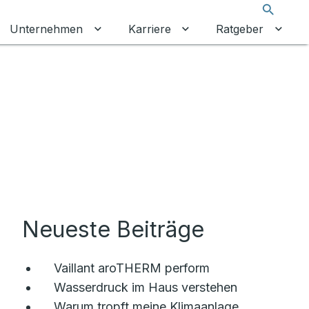
Suche
Unternehmen
Karriere
Ratgeber
 umschalten
ermenü für Gewerbekunden umschalten
Untermenü für Unternehmen umschalt
Untermenü für Karrier
Unter
Neueste Beiträge
Vaillant aroTHERM perform
Wasserdruck im Haus verstehen
Warum tropft meine Klimaanlage