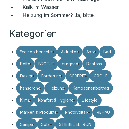
Kalk im Wasser
Heizung im Sommer? Ja, bitte!
Kategorien
°celseo berichtet
Aktuelles
Axor
Bad
Bette
BRÖTJE
burgbad
Danfoss
Design
Förderung
GEBERIT
GROHE
hansgrohe
Heizung
Kampagnenbeitrag
Klima
Komfort & Hygiene
Lifestyle
Marken & Produkte
Photovoltaik
REHAU
Sanipa
Solar
STIEBEL ELTRON