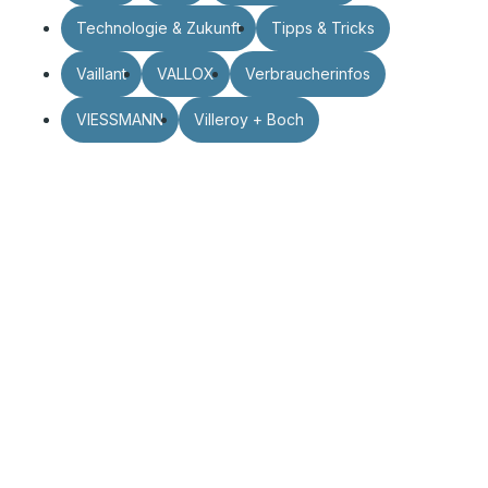
Technologie & Zukunft
Tipps & Tricks
Vaillant
VALLOX
Verbraucherinfos
VIESSMANN
Villeroy + Boch