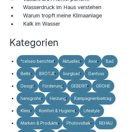
Wasserdruck im Haus verstehen
Warum tropft meine Klimaanlage
Kalk im Wasser
Kategorien
°celseo berichtet
Aktuelles
Axor
Bad
Bette
BRÖTJE
burgbad
Danfoss
Design
Förderung
GEBERIT
GROHE
hansgrohe
Heizung
Kampagnenbeitrag
Klima
Komfort & Hygiene
Lifestyle
Marken & Produkte
Photovoltaik
REHAU