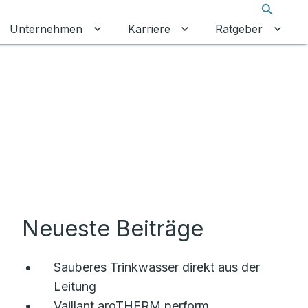
Suche
Unternehmen
Karriere
Ratgeber
 umschalten
ermenü für Gewerbekunden umschalten
Untermenü für Unternehmen umschalt
Untermenü für Karrier
Unter
Neueste Beiträge
Sauberes Trinkwasser direkt aus der
Leitung
Vaillant aroTHERM perform