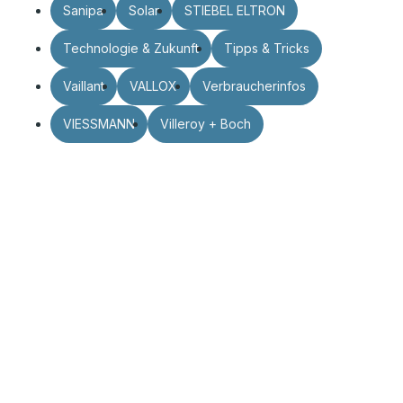
Sanipa
Solar
STIEBEL ELTRON
Technologie & Zukunft
Tipps & Tricks
Vaillant
VALLOX
Verbraucherinfos
VIESSMANN
Villeroy + Boch