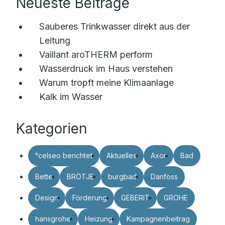
Neueste Beiträge
Sauberes Trinkwasser direkt aus der
Leitung
Vaillant aroTHERM perform
Wasserdruck im Haus verstehen
Warum tropft meine Klimaanlage
Kalk im Wasser
Kategorien
°celseo berichtet
Aktuelles
Axor
Bad
Bette
BRÖTJE
burgbad
Danfoss
Design
Förderung
GEBERIT
GROHE
hansgrohe
Heizung
Kampagnenbeitrag