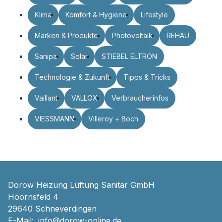
Klima
Komfort & Hygiene
Lifestyle
Marken & Produkte
Photovoltaik
REHAU
Sanipa
Solar
STIEBEL ELTRON
Technologie & Zukunft
Tipps & Tricks
Vaillant
VALLOX
Verbraucherinfos
VIESSMANN
Villeroy + Boch
Dorow Heizung Lüftung Sanitär GmbH
Hoornsfeld 4
29640 Schneverdingen
E-Mail:
info@dorow-online.de