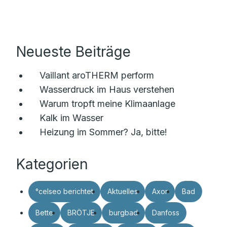
Neueste Beiträge
Vaillant aroTHERM perform
Wasserdruck im Haus verstehen
Warum tropft meine Klimaanlage
Kalk im Wasser
Heizung im Sommer? Ja, bitte!
Kategorien
°celseo berichtet
Aktuelles
Axor
Bad
Bette
BRÖTJE
burgbad
Danfoss