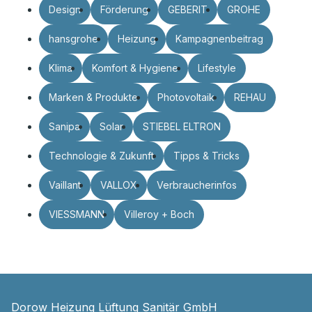
Design
Förderung
GEBERIT
GROHE
hansgrohe
Heizung
Kampagnenbeitrag
Klima
Komfort & Hygiene
Lifestyle
Marken & Produkte
Photovoltaik
REHAU
Sanipa
Solar
STIEBEL ELTRON
Technologie & Zukunft
Tipps & Tricks
Vaillant
VALLOX
Verbraucherinfos
VIESSMANN
Villeroy + Boch
Dorow Heizung Lüftung Sanitär GmbH