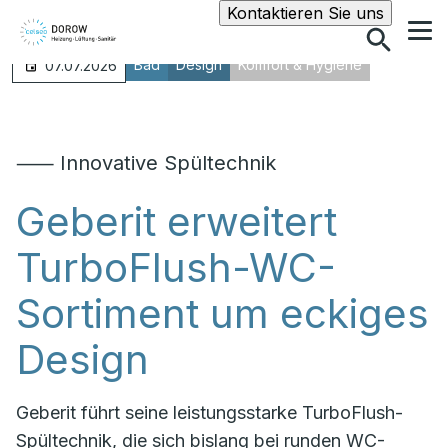
Suche
Kontaktieren Sie uns
Bad
Design
Komfort & Hygiene
07.07.2026
⸺ Innovative Spültechnik
Geberit erweitert
TurboFlush-WC-
Sortiment um eckiges
Design
Geberit führt seine leistungsstarke TurboFlush-
Spültechnik, die sich bislang bei runden WC-