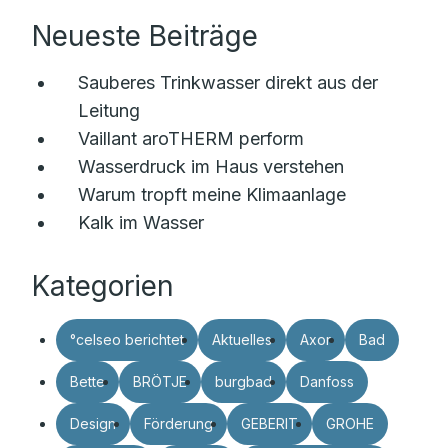
Neueste Beiträge
Sauberes Trinkwasser direkt aus der
Leitung
Vaillant aroTHERM perform
Wasserdruck im Haus verstehen
Warum tropft meine Klimaanlage
Kalk im Wasser
Kategorien
°celseo berichtet
Aktuelles
Axor
Bad
Bette
BRÖTJE
burgbad
Danfoss
Design
Förderung
GEBERIT
GROHE