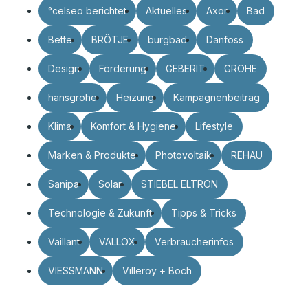
°celseo berichtet
Aktuelles
Axor
Bad
Bette
BRÖTJE
burgbad
Danfoss
Design
Förderung
GEBERIT
GROHE
hansgrohe
Heizung
Kampagnenbeitrag
Klima
Komfort & Hygiene
Lifestyle
Marken & Produkte
Photovoltaik
REHAU
Sanipa
Solar
STIEBEL ELTRON
Technologie & Zukunft
Tipps & Tricks
Vaillant
VALLOX
Verbraucherinfos
VIESSMANN
Villeroy + Boch